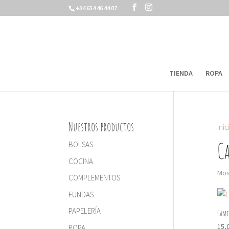
+34 654 46 44 07
TIENDA
ROPA
Nuestros productos
Inic
C
BOLSAS
COCINA
Mos
COMPLEMENTOS
FUNDAS
PAPELERÍA
Cami
15,
ROPA