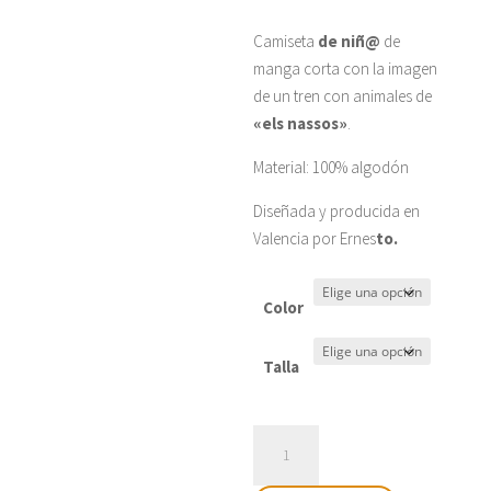
Camiseta
de niñ@
de
manga corta con la imagen
de un tren con animales de
«els nassos»
.
Material: 100% algodón
Diseñada y producida en
Valencia por Ernes
to.
Color
Talla
Camiseta
niñ@