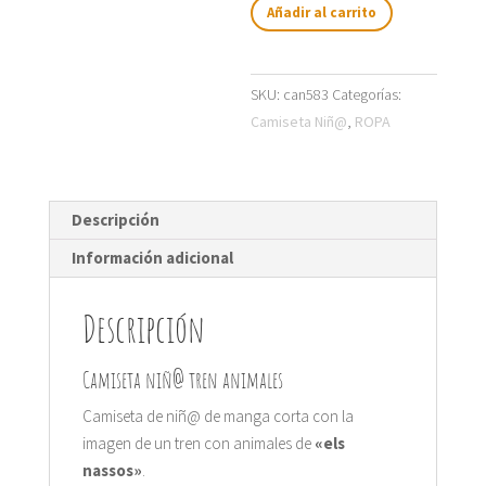
tren
Añadir al carrito
animales
cantidad
SKU:
can583
Categorías:
Camiseta Niñ@
,
ROPA
Descripción
Información adicional
Descripción
Camiseta niñ@ tren animales
Camiseta de niñ@ de manga corta con la
imagen de un tren con animales de
«els
nassos»
.