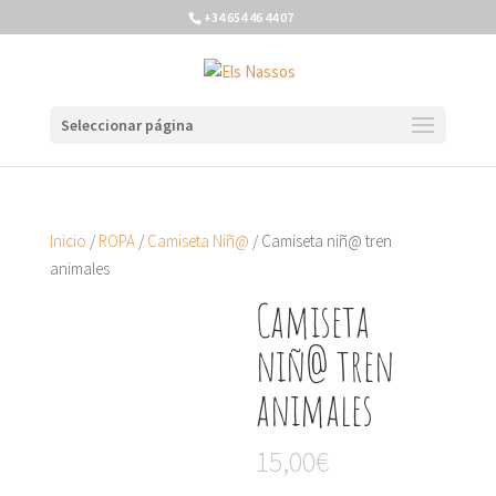
+34 654 46 44 07
Seleccionar página
Inicio
/
ROPA
/
Camiseta Niñ@
/ Camiseta niñ@ tren
animales
Camiseta
niñ@ tren
animales
15,00
€