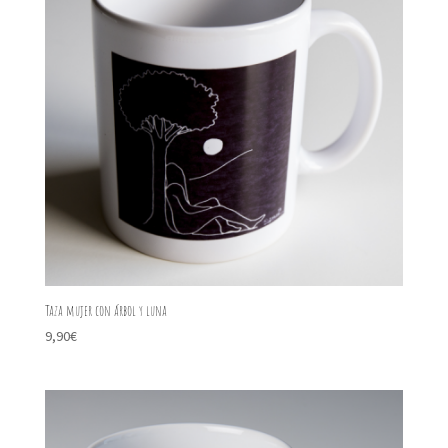
Taza mujer con árbol y luna
9,90
€