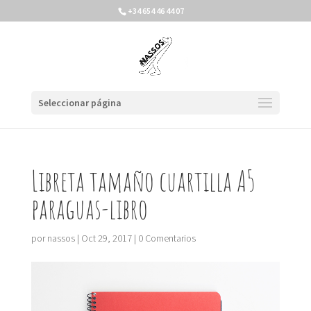
+34 654 46 44 07
Seleccionar página
Libreta tamaño cuartilla A5
paraguas-libro
por
nassos
|
Oct 29, 2017
|
0 Comentarios