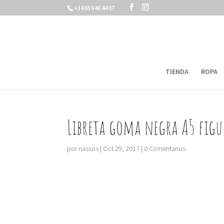
+34 654 46 44 07
TIENDA
ROPA
Libreta goma negra A5 fig
por
nassos
|
Oct 29, 2017
|
0 Comentarios