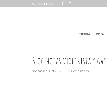
+34 654 46 44 07
TIENDA
ROPA
Bloc notas violinista y gat
por
nassos
|
Oct 29, 2017
|
0 Comentarios