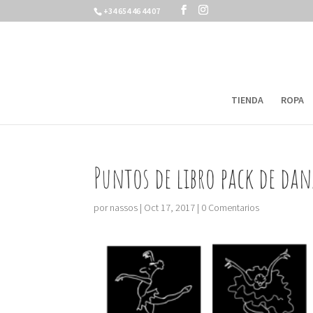
+34 654 46 44 07
TIENDA
ROPA
Puntos de libro pack de dan
por
nassos
|
Oct 17, 2017
|
0 Comentarios