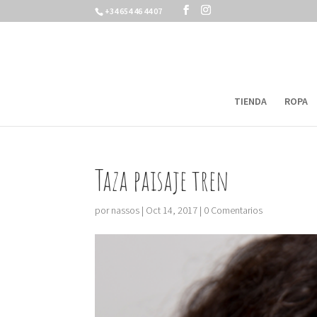
+34 654 46 44 07
TIENDA
ROPA
Taza paisaje tren
por
nassos
|
Oct 14, 2017
|
0 Comentarios