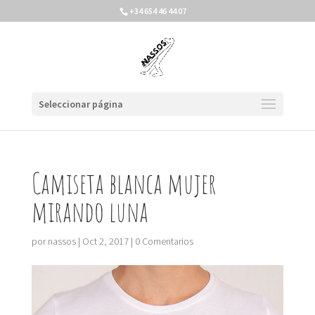
+34 654 46 44 07
Seleccionar página
Camiseta blanca mujer
mirando luna
por
nassos
|
Oct 2, 2017
|
0 Comentarios