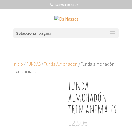
+34 654 46 44 07
Seleccionar página
Inicio
/
FUNDAS
/
Funda Almohadón
/ Funda almohadón
tren animales
Funda
almohadón
tren animales
12,90
€