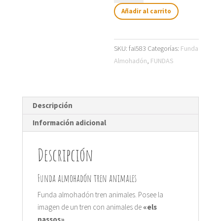
tren
Añadir al carrito
animales
cantidad
SKU:
fai583
Categorías:
Funda
Almohadón
,
FUNDAS
Descripción
Información adicional
Descripción
Funda almohadón tren animales
Funda almohadón tren animales. Posee la
imagen de un tren con animales de
«els
nassos»
.