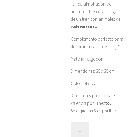
Funda almohadón tren
animales. Posee la imagen
de un tren con animales de
«els nassos»
.
Complemento perfecto para
decorar la cama de tu hij@.
Material: algodón
Dimensiones: 35 x 35 cm
Color: blanco
Diseñada y producida en
Valencia por Ernes
to.
Solo quedan 5 disponibles
Funda
almohadón