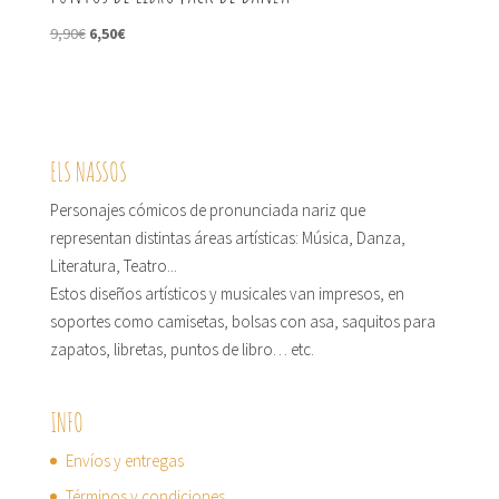
El
El
9,90
€
6,50
€
precio
precio
original
actual
era:
es:
9,90€.
6,50€.
ELS NASSOS
Personajes cómicos de pronunciada nariz que
representan distintas áreas artísticas: Música, Danza,
Literatura, Teatro...
Estos diseños artísticos y musicales van impresos, en
soportes como camisetas, bolsas con asa, saquitos para
zapatos, libretas, puntos de libro… etc.
INFO
Envíos y entregas
Términos y condiciones