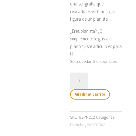
una serigrafía que
reproduce, en blanco, la
figura de un pianista.
¿Eres pianista? ¿O
simplemente te gusta el
piano? ¡Este artículo es para
ti!
Solo quedan 5 disponibles
Estuche
pianista
hombre
Añadir al carrito
cantidad
SKU:
ESPN212
Categorías:
Estuche
,
PAPELERÍA