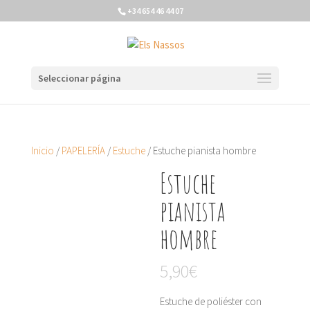
+34 654 46 44 07
Seleccionar página
Inicio
/
PAPELERÍA
/
Estuche
/ Estuche pianista hombre
Estuche
pianista
hombre
5,90
€
Estuche de poliéster con